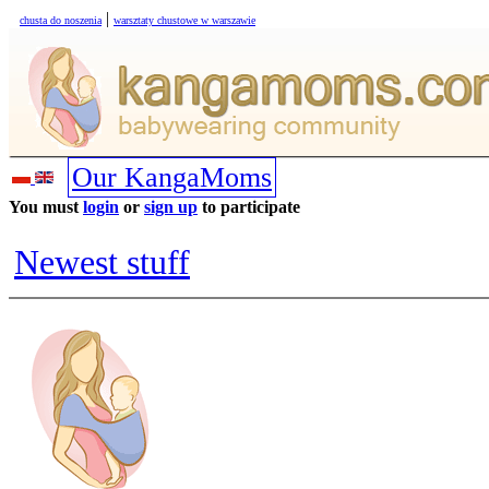
|
chusta do noszenia
warsztaty chustowe w warszawie
Our KangaMoms
You must
login
or
sign up
to participate
Newest stuff