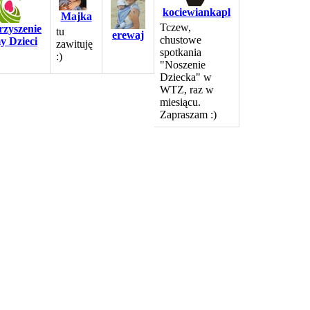
kociewiankapl
Majka
Tczew,
rzyszenie
tu
erewaj
chustowe
y Dzieci
zawituję
spotkania
:)
"Noszenie
Dziecka" w
WTZ, raz w
miesiącu.
Zapraszam :)