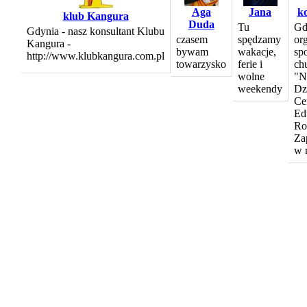
Aga
Jana
k
klub Kangura
Duda
Tu
Gd
Gdynia - nasz konsultant Klubu
czasem
spędzamy
org
Kangura -
bywam
wakacje,
sp
http://www.klubkangura.com.pl
towarzysko
ferie i
ch
wolne
"N
weekendy
Dz
Ce
Ed
Ro
Za
w 