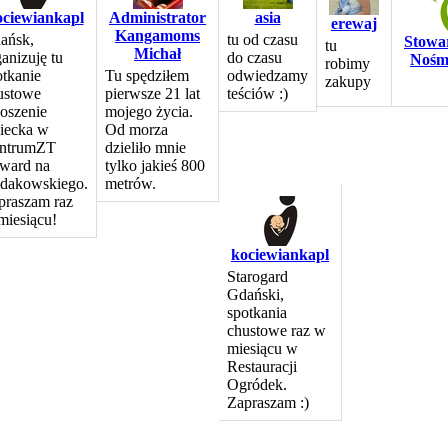
ociewiankapl
Administrator
asia
erewaj
Kangamoms
ańsk,
tu od czasu
Stowa
tu
Michał
anizuję tu
do czasu
Nośm
robimy
otkanie
Tu spędziłem
odwiedzamy
zakupy
ustowe
pierwsze 21 lat
teściów :)
oszenie
mojego życia.
iecka w
Od morza
ntrumZT
dzieliło mnie
ward na
tylko jakieś 800
dakowskiego.
metrów.
praszam raz
miesiącu!
kociewiankapl
Starogard
Gdański,
spotkania
chustowe raz w
miesiącu w
Restauracji
Ogródek.
Zapraszam :)